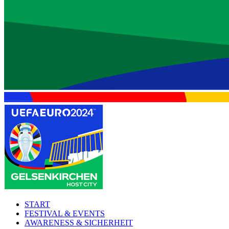
START
FESTIVAL & EVENTS
AWARENESS & SICHERHEIT