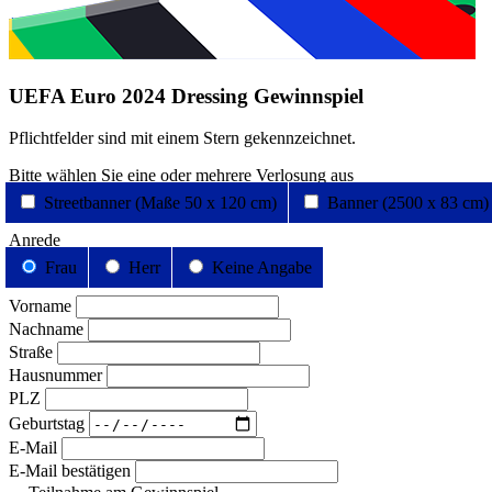
UEFA Euro 2024 Dressing Gewinnspiel
Pflichtfelder sind mit einem Stern
gekennzeichnet.
Bitte wählen Sie eine oder mehrere Verlosung aus
Streetbanner (Maße 50 x 120 cm)
Banner (2500 x 83 cm)
Anrede
Frau
Herr
Keine Angabe
Vorname
Nachname
Straße
Hausnummer
PLZ
Geburtstag
E-Mail
E-Mail bestätigen