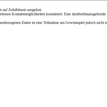
Die Gewinnerinnen und Gewinner werden aus allen Teilnehmenden auf Zufallsbasis ausgelost.
rhinausgehende Verarbeitung Ihrer Daten oder eine Übermittlung dieser an Dritte ist
Ohne Ihre nachfolgende Einwilligung zur Verarbeitung Ihrer personenbezogenen Daten ist eine Teilnahme am Gewi